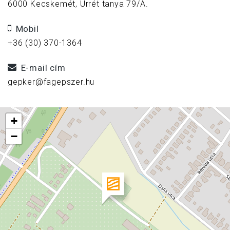
6000 Kecskemét, Úrrét tanya 79/A.
Mobil
+36 (30) 370-1364
E-mail cím
gepker@fagepszer.hu
+
−