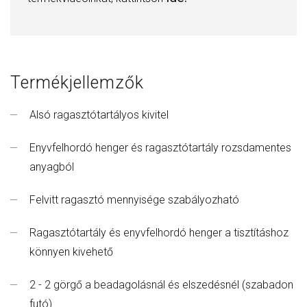
Termékjellemzők
Alsó ragasztótartályos kivitel
Enyvfelhordó henger és ragasztótartály rozsdamentes
anyagból
Felvitt ragasztó mennyisége szabályozható
Ragasztótartály és enyvfelhordó henger a tisztításhoz
könnyen kivehető
2 - 2 görgő a beadagolásnál és elszedésnél (szabadon
futó)