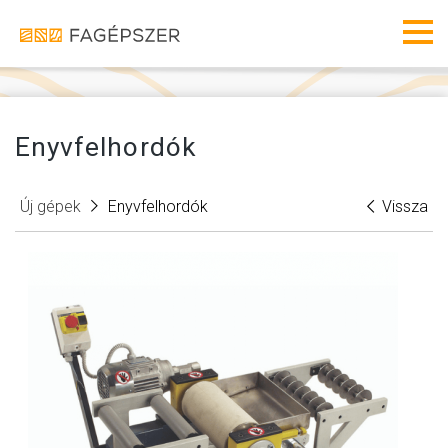
Fagéps
Men
Enyvfelhordók
Új gépek
Enyvfelhordók
Vissza