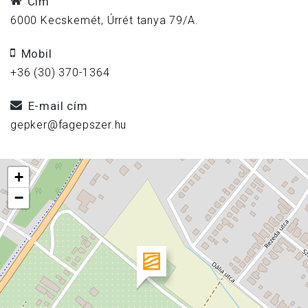
Cím
6000 Kecskemét, Úrrét tanya 79/A.
Mobil
+36 (30) 370-1364
E-mail cím
gepker@fagepszer.hu
+
−