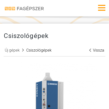
Fagéps
Men
Csiszológépek
Új gépek
Csiszológépek
Vissza