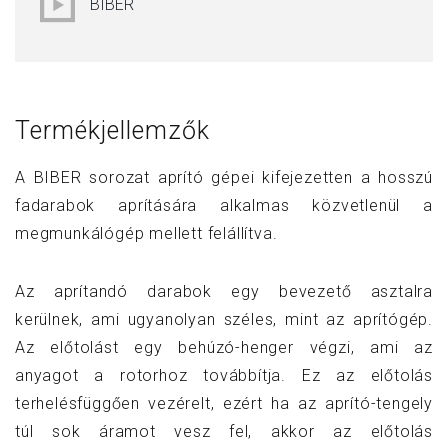
BIBER
Termékjellemzők
A BIBER sorozat aprító gépei kifejezetten a hosszú
fadarabok aprítására alkalmas közvetlenül a
megmunkálógép mellett felállítva.
Az aprítandó darabok egy bevezető asztalra
kerülnek, ami ugyanolyan széles, mint az aprítógép.
Az előtolást egy behúzó-henger végzi, ami az
anyagot a rotorhoz továbbítja. Ez az előtolás
terhelésfüggően vezérelt, ezért ha az aprító-tengely
túl sok áramot vesz fel, akkor az előtolás