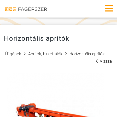
Fagéps
Men
Horizontális aprítók
Új gépek
Aprítók, birkettálók
Horizontális aprítók
Vissza