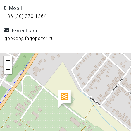
Mobil
+36 (30) 370-1364
E-mail cím
gepker@fagepszer.hu
+
−