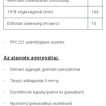
Minimális munkadarab hosszúság
1918 véglevágónál (mm)
160
Előtolási sebesség (m/perc)
10
PPC 221 számítógépes vezérlés
Az alapgép aggregátjai:
Előmaró aggregát, gyémánt szerszámmal
Tárazó, előkappolás 3 mm-ig
Enyvfelhordó egység (patron és granulátum)
Nyomómű (pneumatikus vezérléssel)