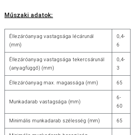
Műszaki adatok:
Éllezáróanyag vastagsága lécárunál
0,4-
(mm)
6
Éllezáróanyag vastagsága tekercsárunál
0,4-
(anyagfüggő) (mm)
3
Éllezáróanyag max. magassága (mm)
65
6-
Munkadarab vastagsága (mm)
60
Minimális munkadarab szélesség (mm)
65