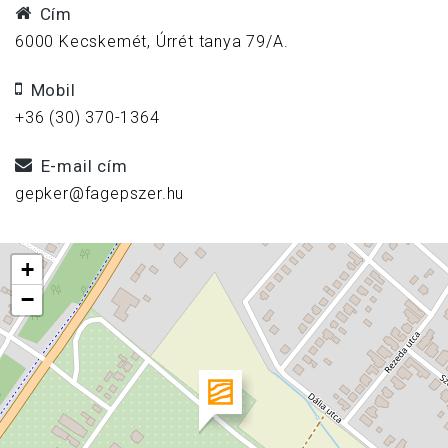
Cím
6000 Kecskemét, Úrrét tanya 79/A.
Mobil
+36 (30) 370-1364
E-mail cím
gepker@fagepszer.hu
+
−