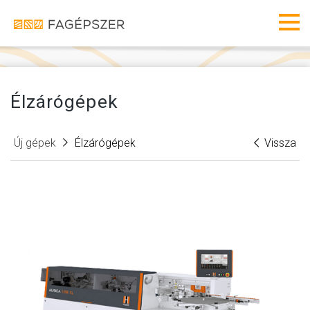
Fagéps
Men
Élzárógépek
Új gépek
Élzárógépek
Vissza