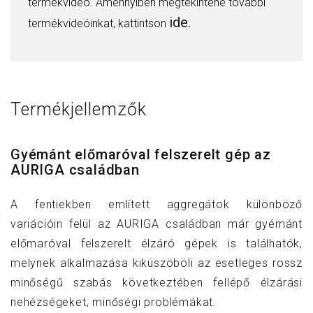
termékvideó. Amennyiben megtekintené további
ide.
termékvideóinkat, kattintson
Termékjellemzők
Gyémánt előmaróval felszerelt gép az
AURIGA családban
A fentiekben említett aggregátok különböző
variációin felül az AURIGA családban már gyémánt
előmaróval felszerelt élzáró gépek is találhatók,
melynek alkalmazása kiküszöböli az esetleges rossz
minőségű szabás következtében fellépő élzárási
nehézségeket, minőségi problémákat.