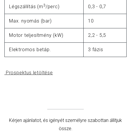
3
Légszállítás (m
/perc)
0,3 - 0,7
Max. nyomás (bar)
10
Motor teljesítmény (kW)
2,2 - 5,5
Elektromos betáp.
3 fázis
Prospektus letöltése
Kérjen ajánlatot, és igényét személyre szabottan állítjuk
össze.