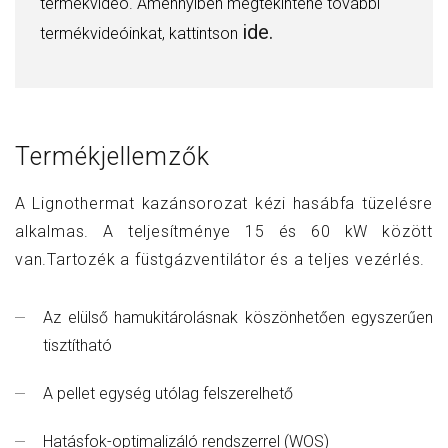
termékvideó. Amennyiben megtekintené további
ide.
termékvideóinkat, kattintson
Termékjellemzők
A Lignothermat kazánsorozat kézi hasábfa tüzelésre
alkalmas. A teljesítménye 15 és 60 kW között
van.Tartozék a füstgázventilátor és a teljes vezérlés.
Az elülső hamukitárolásnak köszönhetően egyszerűen
tisztítható
A pellet egység utólag felszerelhető
Hatásfok-optimalizáló rendszerrel (WOS)