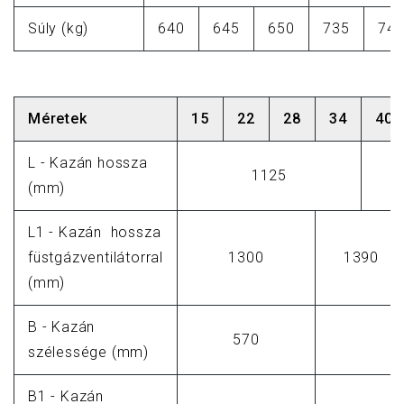
Súly (kg)
640
645
650
735
74
Méretek
15
22
28
34
40
L - Kazán hossza
1125
(mm)
L1 - Kazán hossza
füstgázventilátorral
1300
1390
(mm)
B - Kazán
570
6
szélessége (mm)
B1 - Kazán