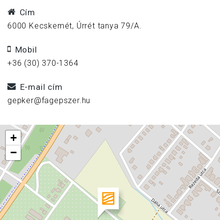
Cím
6000 Kecskemét, Úrrét tanya 79/A.
Mobil
+36 (30) 370-1364
E-mail cím
gepker@fagepszer.hu
+
−