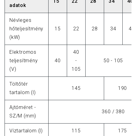
15
22
28
34
40
adatok
Névleges
hőteljesítmény
15
22
28
34
40
(kW)
Elektromos
40
teljesítmény
40
-
50 - 105
(V)
105
Töltőtér
145
190
tartalom (l)
Ajtóméret -
360 / 380
SZ/M (mm)
Víztartalom (l)
115
175