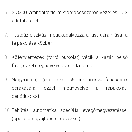
S 3200 lambdatronic mikroprocesszoros vezérlés BUS
adatátvitellel
Füstgáz elszívás, megakadályozza a füst kiáramlását a
fa pakolása közben
Köténylemezek (forró burkolat) védik a kazán belső
falát, ezzel megnövelve az élettartamát
Nagyméretű tűztér, akár 56 cm hosszú fahasábok
berakására, ezzel megnövelve a rápakolási
periódusokat
Felfűtési automatika speciális levegőmegvezetéssel
(opcionális gyújtóberendezéssel)