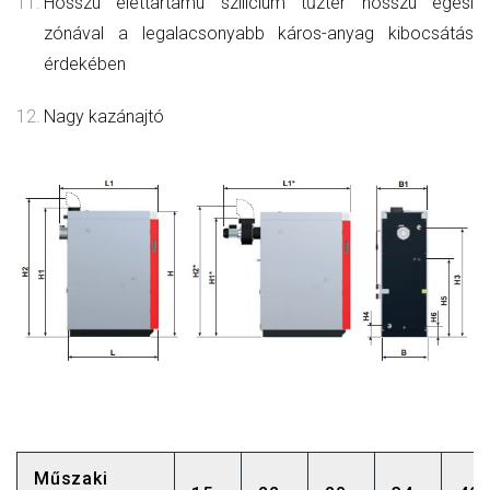
Hosszú élettartamú szilícium tűztér hosszú égési
zónával a legalacsonyabb káros-anyag kibocsátás
érdekében
Nagy kazánajtó
Műszaki