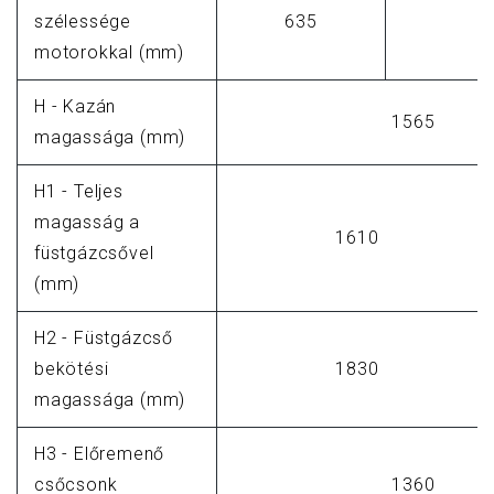
szélessége
635
7
motorokkal (mm)
H - Kazán
1565
magassága (mm)
H1 - Teljes
magasság a
1610
füstgázcsővel
(mm)
H2 - Füstgázcső
bekötési
1830
magassága (mm)
H3 - Előremenő
csőcsonk
1360