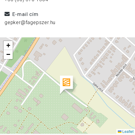
E-mail cím
gepker@fagepszer.hu
+
−
Leaflet