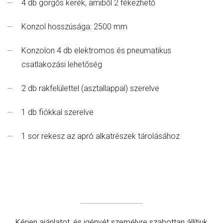
4 db görgős kerék, amiből 2 fékezhető
Konzol hosszúsága: 2500 mm
Konzolon 4 db elektromos és pneumatikus
csatlakozási lehetőség
2 db rakfelülettel (asztallappal) szerelve
1 db fiókkal szerelve
1 sor rekesz az apró alkatrészek tárolásához
Kérjen ajánlatot, és igényét személyre szabottan állítjuk